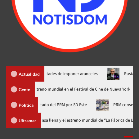
p nuevas facultades de imponer aranceles
Rusia condiciona p
Actualidad
odzilla Minus Zero» tendrá su estreno mundial en el Festival de Cine de Nu
Gente
e Frías, diputado del PRM por SD Este
PRM conserva el liderazg
Política
val celebra 15 años con una gala a casa llena y el estreno mundial de “La F
Ultramar