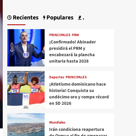
Recientes
Populares
.
PRINCIPALES
PRM
¡Confirmado! Abinader
presidirá el PRM y
encabezará la plancha
unitaria hasta 2028
Deportes
PRINCIPALES
¡Atletismo dominicano hace
historia! Conquista su
undécimo oro y rompe récord
en SD 2026
Mundiales
Irán condiciona reapertura
de Ormuz al fin de amenazas