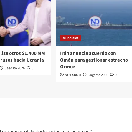
Mundiales
liza otros $1.400 MM
Irán anuncia acuerdo con
 rusos hacia Ucrania
Omán para gestionar estrecho
Ormuz
5 agosto 2026
0
NOTISDOM
5 agosto 2026
0
Los campos obligatorios están marcados con
*