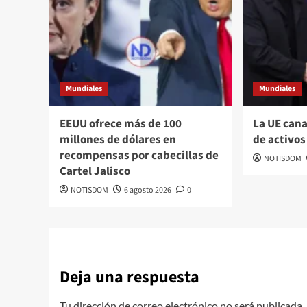
Mundiales
Mundiales
EEUU ofrece más de 100
La UE cana
millones de dólares en
de activos
recompensas por cabecillas de
NOTISDOM
Cartel Jalisco
NOTISDOM
6 agosto 2026
0
Deja una respuesta
Tu dirección de correo electrónico no será publicada.