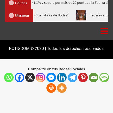
dario con 41.1% y supera por más de 22 puntos a la Fuerza del Pueblo
Política
 a casa llena y el estreno mundial de “La Fábrica de Bodas”
Te
Ultramar
NOTISDOM © 2020 | Todos los derechos reservados.
Comparte en tus Redes Sociales