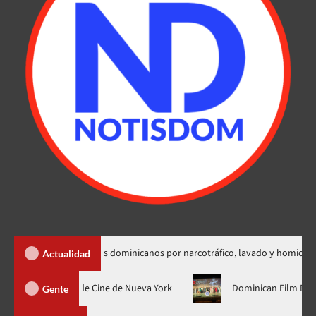
adición de dos dominicanos por narcotráfico, lavado y homicidio
Actualidad
 estreno mundial en el Festival de Cine de Nueva York
Dominic
Gente