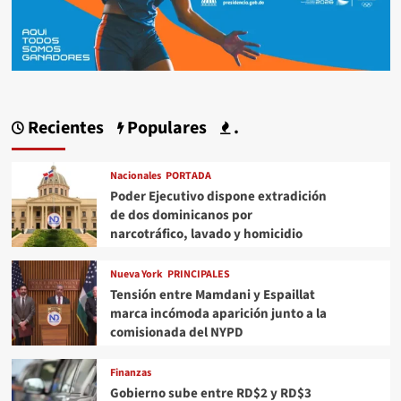
Recientes
Populares
.
Nacionales
PORTADA
Poder Ejecutivo dispone extradición
de dos dominicanos por
narcotráfico, lavado y homicidio
Nueva York
PRINCIPALES
Tensión entre Mamdani y Espaillat
marca incómoda aparición junto a la
comisionada del NYPD
Finanzas
Gobierno sube entre RD$2 y RD$3