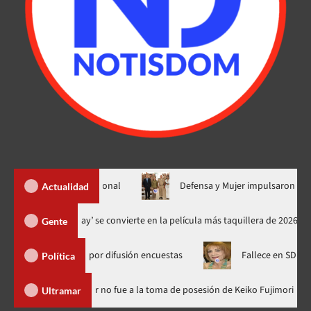
 lavado profesional
Defensa y Mujer impulsaron consulta naci
Actualidad
‘Spider-Man: Brand New Day’ se convierte en la película más taquille
Gente
CD Media por difusión encuestas
Fallece en SD la abogada Mar
Política
minicana
Luis Abinader no fue a la toma de posesión de Keiko 
Ultramar