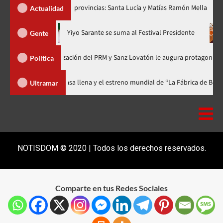
ar dos nuevas provincias: Santa Lucía y Matías Ramón Mella
D
Actualidad
ra en nuevo horario
Yiyo Sarante se suma al Festival Presiden
Gente
a de Organización del PRM y Sanz Lovatón le augura protagonismo político
Política
al celebra 15 años con una gala a casa llena y el estreno mundial de “La Fá
Ultramar
NOTISDOM © 2020 | Todos los derechos reservados.
Comparte en tus Redes Sociales