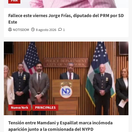
PRM
Fallece este viernes Jorge Frías, diputado del PRM por SD
Este
NOTISDOM
8 agosto 2026
1
Nueva York
PRINCIPALES
Tensión entre Mamdani y Espaillat marca incómoda
aparición junto a la comisionada del NYPD