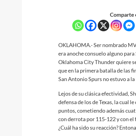
Comparte e
OKLAHOMA.- Ser nombrado MVP 
era anoche consuelo alguno para S
Oklahoma City Thunder quiere se
que en la primera batalla de las f
San Antonio Spurs no estuvo a la 
Lejos de su clásica efectividad, S
defensa de los de Texas, la cual l
puntos, cometiendo además cuatr
con derrota por 115-122 y con el
¿Cuál ha sido su reacción? Entona