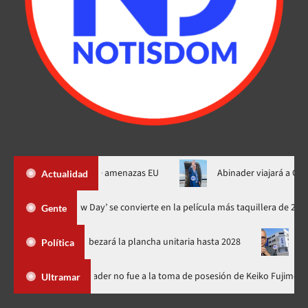
Ormuz al fin de amenazas EU
Abinader viajará a Colombia a tom
Actualidad
‘Spider-Man: Brand New Day’ se convierte en la película más taqui
Gente
PRM y encabezará la plancha unitaria hasta 2028
Carlos Gabrie
Política
Dominicana
Luis Abinader no fue a la toma de posesión de Keik
Ultramar