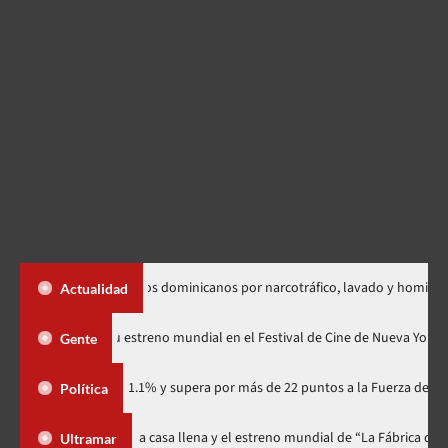
radición de dos dominicanos por narcotráfico, lavado y homicidio
Actualidad
«Godzilla Minus Zero» tendrá su estreno mundial en el Festival de Cine d
Gente
ario con 41.1% y supera por más de 22 puntos a la Fuerza del Pueblo
Política
estival celebra 15 años con una gala a casa llena y el estreno mundial de “
Ultramar