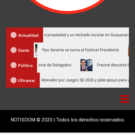
a 450 títulos de propiedad y un techado escolar en Guayacanal
Actualidad
ora en nuevo horario
Yiyo Sarante se suma al Festival Presiden
Gente
amblea Nacional de Delegados
Freund descarta Secretaría de O
Política
Presidente de Honduras felicita a Abinader por Juegos SD 2026 y pide ap
Ultramar
NOTISDOM © 2020 | Todos los derechos reservados.