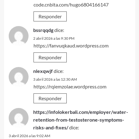
code.cnbita.com/hugo6804166147
Responder
bssrqqdg
dice:
2 abril 2026 a las 9:30 PM
https://fanvuqkaud.wordpress.com
Responder
nlexqwjf
dice:
3 abril 2026 a las 12:30 AM
https://rqiemzolae.wordpress.com
Responder
https://infolokerbali.com/employer/water-
retention-from-testosterone-symptoms-
risks-and-fixes/
dice:
3 abril 2026 a las 9:02 AM