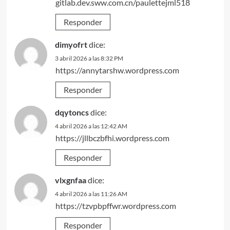
gitlab.dev.sww.com.cn/paulettejml518
Responder
dimyofrt
dice:
3 abril 2026 a las 8:32 PM
https://annytarshw.wordpress.com
Responder
dqytoncs
dice:
4 abril 2026 a las 12:42 AM
https://jllbczbfhi.wordpress.com
Responder
vlxgnfaa
dice:
4 abril 2026 a las 11:26 AM
https://tzvpbpffwr.wordpress.com
Responder