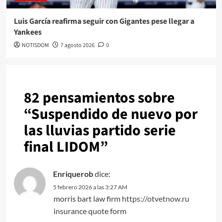
Luis García reafirma seguir con Gigantes pese llegar a
Yankees
NOTISDOM
7 agosto 2026
0
82 pensamientos sobre
“
Suspendido de nuevo por
las lluvias partido serie
final LIDOM
”
Enriquerob
dice:
5 febrero 2026 a las 3:27 AM
morris bart law firm
https://otvetnow.ru
insurance quote form