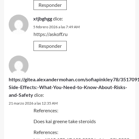
Responder
xtjbghgg
dice:
5 febrero 2026 a las 7:49 AM
https://askoff.ru
Responder
https://gitea.alexandermohan.com/sofiapinkley78/3517091
Side-Effects:-What-You-Need-to-Know-About-Risks-
and-Safety
dice:
21 marzo 2026 a las 12:35 AM
References:
Does kai greene take steroids
References: