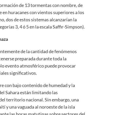
 formación de 13 tormentas con nombre, de
se en huracanes con vientos superiores a los
o, dos de estos sistemas alcanzarían la
gorías 3, 4 ó 5 en la escala Saffir-Simpson).
naza
entemente de la cantidad de fenómenos
tenerse preparada durante toda la
olo evento atmosférico puede provocar
les significativos.
ire con bajo contenido de humedad y la
del Sahara están limitando las
del territorio nacional. Sin embargo, una
ití y una vaguada al noroeste de la isla
nte las horas matutinas sobre sectores del