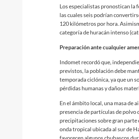
Los especialistas pronostican la
las cuales seis podrían convertir
120 kilómetros por hora. Asimism
categoría de huracán intenso (cate
Preparación ante cualquier ame
Indomet recordó que, independi
previstos, la población debe man
temporada ciclónica, ya que un s
pérdidas humanas y daños materia
En el ámbito local, una masa de a
presencia de partículas de polvo 
precipitaciones sobre gran parte 
onda tropical ubicada al sur de Ha
favorecen algunos chubascos dura