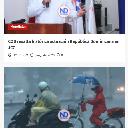
Mundiales
COD resalta histórica actuación República Dominicana en
JCC
NOTISDOM
9 agosto 2026
0