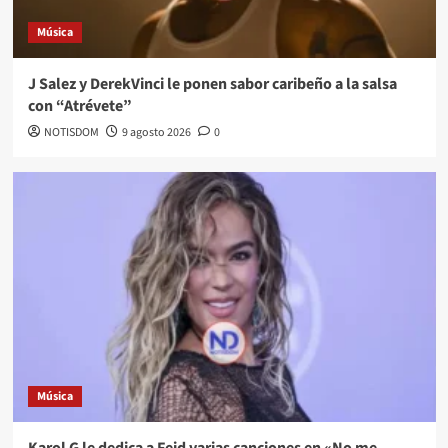
Música
J Salez y DerekVinci le ponen sabor caribeño a la salsa
con “Atrévete”
NOTISDOM
9 agosto 2026
0
Música
Karol G le dedica a Feid varias canciones en «No me