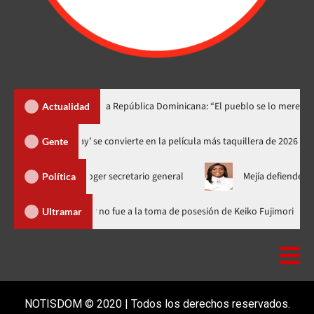
ino lo dedica a República Dominicana: “El pueblo se lo merece”
Actualidad
‘Spider-Man: Brand New Day’ se convierte en la película más taquiller
Gente
 para escoger secretario general
Mejía defiende consenso PRM
Política
inicana
Luis Abinader no fue a la toma de posesión de Keiko F
Ultramar
NOTISDOM © 2020 | Todos los derechos reservados.