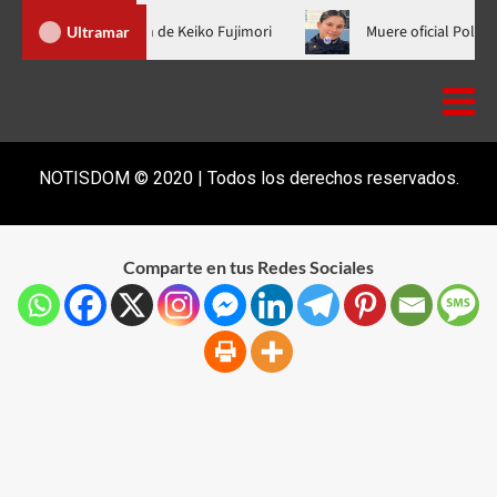
inader no fue a la toma de posesión de Keiko Fujimori
Muere of
Ultramar
NOTISDOM © 2020 | Todos los derechos reservados.
Comparte en tus Redes Sociales