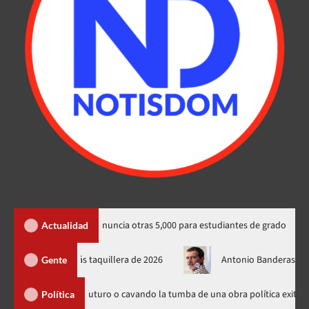
cionales y anuncia otras 5,000 para estudiantes de grado
Con 
Actualidad
y’ se convierte en la película más taquillera de 2026
Antonio 
Gente
embrando futuro o cavando la tumba de una obra política exitosa”
Política