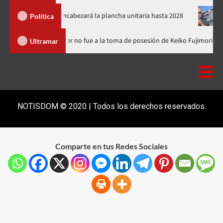
l PRM y encabezará la plancha unitaria hasta 2028
Carlos Gabr
Política
minicana
Luis Abinader no fue a la toma de posesión de Keiko 
Ultramar
NOTISDOM © 2020 | Todos los derechos reservados.
Comparte en tus Redes Sociales