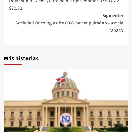
Dólar subió 17 cts. y euro bajó; eran vendidos a $58.87 y
$70.82
Siguiente:
Sociedad Oncología dice 80% cáncer pulmón se asocia
tabaco
Más historias