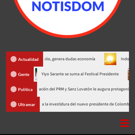
il empleos en julio, genera dudas economía
Indomet alerta ca
Actualidad
ora en nuevo horario
Yiyo Sarante se suma al Festival Presiden
Gente
a de Organización del PRM y Sanz Lovatón le augura protagonismo político
Política
Abinader llega a Cali para asistir a la investidura del nuevo presidente d
Ultramar