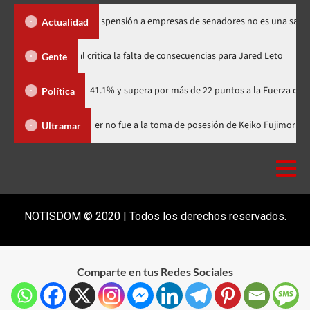
s Santos dice suspensión a empresas de senadores no es una sanción
Actualidad
Directora de documental critica la falta de consecuencias para Jare
Gente
idario con 41.1% y supera por más de 22 puntos a la Fuerza del Pueblo
Política
ominicana
Luis Abinader no fue a la toma de posesión de Keiko
Ultramar
NOTISDOM © 2020 | Todos los derechos reservados.
Comparte en tus Redes Sociales