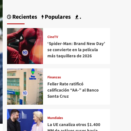
Recientes
Populares
.
CineTV
‘Spider-Man: Brand New Day’
se convierte en la película
más taquillera de 2026
Finanzas
Feller Rate ratificó
calificación “AA-” al Banco
Santa Cruz
Mundiales
La UE canaliza otros $1.400
MM de activos rusos hacia