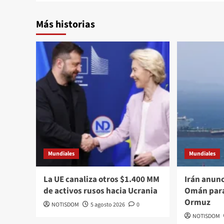
Más historias
Mundiales
Mundiales
La UE canaliza otros $1.400 MM
Irán anun
de activos rusos hacia Ucrania
Omán para
Ormuz
NOTISDOM
5 agosto 2026
0
NOTISDOM