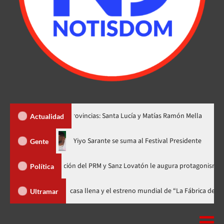
 dos nuevas provincias: Santa Lucía y Matías Ramón Mella
Dól
Actualidad
ahora en nuevo horario
Yiyo Sarante se suma al Festival Presid
Gente
de Organización del PRM y Sanz Lovatón le augura protagonismo político
Política
ival celebra 15 años con una gala a casa llena y el estreno mundial de “La
Ultramar