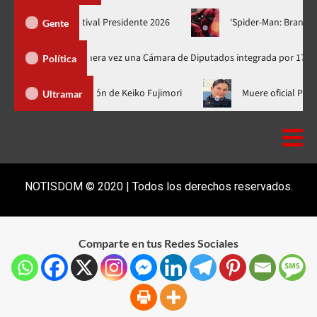
uis Guerra se suma al cartel Festival Presidente 2026
‘Spider-
Gente
irá por primera vez una Cámara de Diputados integrada por 170 legisladores
Política
Abinader no fue a la toma de posesión de Keiko Fujimori
Muere
Ultramar
NOTISDOM © 2020 | Todos los derechos reservados.
Comparte en tus Redes Sociales