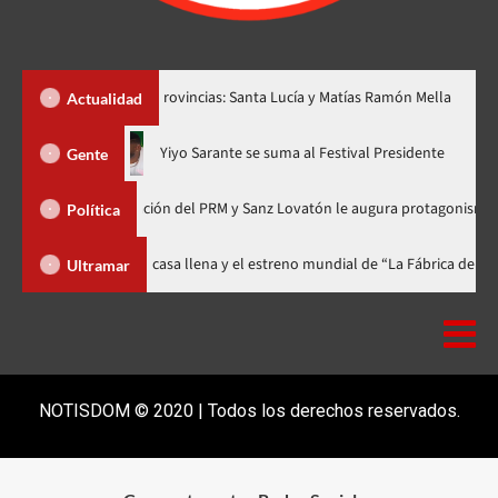
r dos nuevas provincias: Santa Lucía y Matías Ramón Mella
Dó
Actualidad
hora en nuevo horario
Yiyo Sarante se suma al Festival Preside
Gente
 de Organización del PRM y Sanz Lovatón le augura protagonismo político
Política
val celebra 15 años con una gala a casa llena y el estreno mundial de “La 
Ultramar
NOTISDOM © 2020 | Todos los derechos reservados.