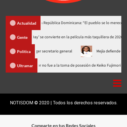
o lo dedica a República Dominicana: “El pueblo se lo merece”
Actualidad
‘Spider-Man: Brand New Day’ se convierte en la película más taquill
Gente
para escoger secretario general
Mejía defiende consenso PRM 
Política
minicana
Luis Abinader no fue a la toma de posesión de Keiko 
Ultramar
NOTISDOM © 2020 | Todos los derechos reservados.
Comparte en tus Redes Sociales