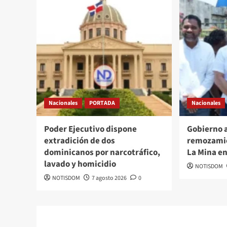
Nacionales
PORTADA
Nacionales
Poder Ejecutivo dispone
Gobierno 
extradición de dos
remozamie
dominicanos por narcotráfico,
La Mina e
lavado y homicidio
NOTISDOM
NOTISDOM
7 agosto 2026
0