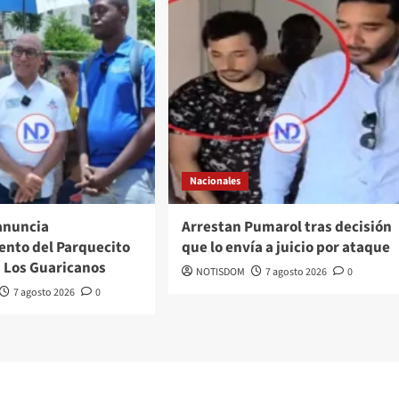
Nacionales
anuncia
Arrestan Pumarol tras decisión
nto del Parquecito
que lo envía a juicio por ataque
n Los Guaricanos
NOTISDOM
7 agosto 2026
0
7 agosto 2026
0