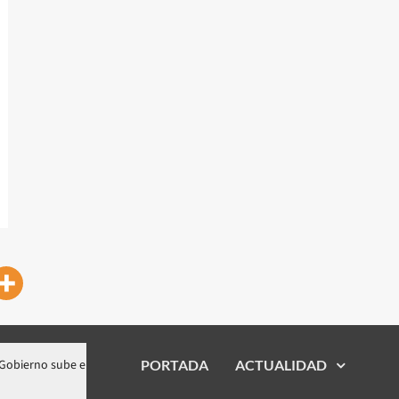
ntre RD$2 y RD$3 precios de gasolinas y gasoil; congela GLP y gas natural
PORTADA
ACTUALIDAD