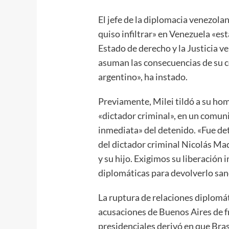
El jefe de la diplomacia venezol
quiso infiltrar» en Venezuela «es
Estado de derecho y la Justicia v
asuman las consecuencias de su 
argentino», ha instado.
Previamente, Milei tildó a su h
«dictador criminal», en un comuni
inmediata» del detenido. «Fue det
del dictador criminal Nicolás Madu
y su hijo. Exigimos su liberación
diplomáticas para devolverlo sano
La ruptura de relaciones diplomát
acusaciones de Buenos Aires de fr
presidenciales derivó en que Brasi