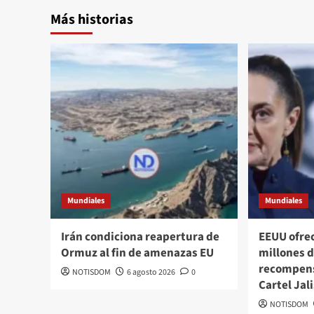
Más historias
Mundiales
Mundiales
Irán condiciona reapertura de
EEUU ofre
Ormuz al fin de amenazas EU
millones d
recompens
NOTISDOM
6 agosto 2026
0
Cartel Jal
NOTISDOM