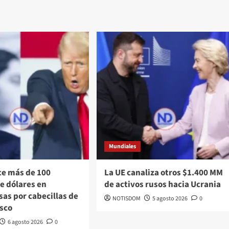
Mundiales
ce más de 100
La UE canaliza otros $1.400 MM
e dólares en
de activos rusos hacia Ucrania
as por cabecillas de
NOTISDOM
5 agosto 2026
0
isco
6 agosto 2026
0