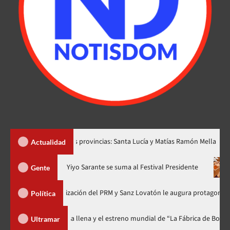
ear dos nuevas provincias: Santa Lucía y Matías Ramón Mella
Actualidad
ra en nuevo horario
Yiyo Sarante se suma al Festival President
Gente
ía de Organización del PRM y Sanz Lovatón le augura protagonismo político
Política
l celebra 15 años con una gala a casa llena y el estreno mundial de “La Fáb
Ultramar