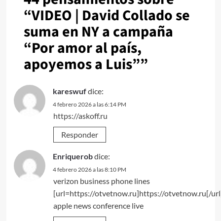
“
VIDEO | David Collado se
suma en NY a campaña
“Por amor al país,
apoyemos a Luis”
”
kareswuf
dice:
4 febrero 2026 a las 6:14 PM
https://askoff.ru
Responder
Enriquerob
dice:
4 febrero 2026 a las 8:10 PM
verizon business phone lines
[url=https://otvetnow.ru]https://otvetnow.ru[/url
apple news conference live