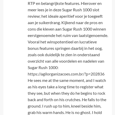
RTP en belangrijkste features. Hierover en
meer lees je in deze Sugar Rush 1000 slot
review; het ideale aperitief voor je toegeeft
aan je suikerdrang. Kijkend naar de pros en
cons die kleven aan Sugar Rush 1000 winnen
eerstgenoemde het ruim van laatstgenoemde.
Vooral het winspotentieel en lucratieve
bonus features springen daarbij in het oog,
zoals ook duidelijk te zien in onderstaand
overzicht van alle voordelen en nadelen van
Sugar Rush 1000:
https://agilorganizacoes.com.br/?p=202836
He sees me at the same moment, and I watch
as his eyes take a long time to register what
they see, but when they do he begins to rock
back and forth on his crutches. He falls to the
ground. I rush up to him, kneel beside him,
grab his warm hands. He is no ghost. I hold