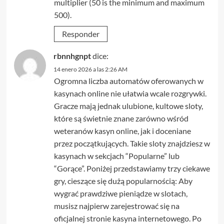
multiplier (50 is the minimum and maximum
500).
Responder
rbnnhgnpt
dice:
14 enero 2026 a las 2:26 AM
Ogromna liczba automatów oferowanych w
kasynach online nie ułatwia wcale rozgrywki.
Gracze mają jednak ulubione, kultowe sloty,
które są świetnie znane zarówno wśród
weteranów kasyn online, jak i doceniane
przez początkujących. Takie sloty znajdziesz w
kasynach w sekcjach “Popularne” lub
“Gorące”. Poniżej przedstawiamy trzy ciekawe
gry, cieszące się dużą popularnością: Aby
wygrać prawdziwe pieniądze w slotach,
musisz najpierw zarejestrować się na
oficjalnej stronie kasyna internetowego. Po