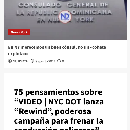
Nueva York
En NY merecemos un buen cónsul, no un «cohete
explotao»
NOTISDOM
8 agosto 2026
0
75 pensamientos sobre
“
VIDEO | NYC DOT lanza
“Rewind”, poderosa
campaña para frenar la