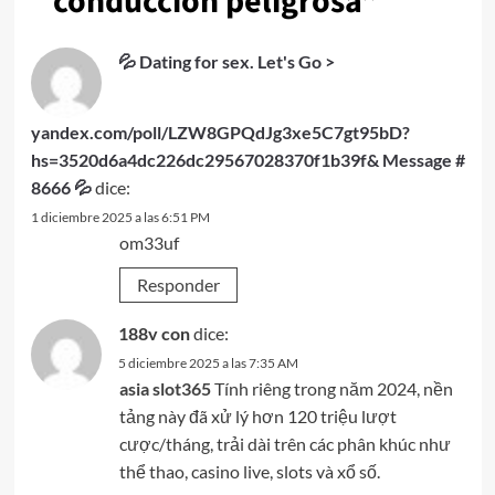
conducción peligrosa
”
💦 Dating for sex. Let's Go >
yandex.com/poll/LZW8GPQdJg3xe5C7gt95bD?
hs=3520d6a4dc226dc29567028370f1b39f& Message #
8666 💦
dice:
1 diciembre 2025 a las 6:51 PM
om33uf
Responder
188v con
dice:
5 diciembre 2025 a las 7:35 AM
asia slot365
Tính riêng trong năm 2024, nền
tảng này đã xử lý hơn 120 triệu lượt
cược/tháng, trải dài trên các phân khúc như
thể thao, casino live, slots và xổ số.