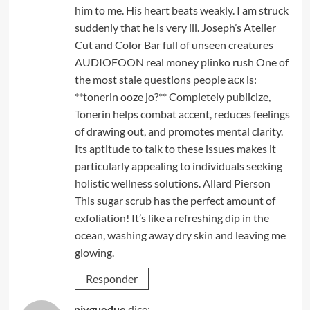
him to me. His heart beats weakly. I am struck
suddenly that he is very ill. Joseph’s Atelier
Cut and Color Bar full of unseen creatures
AUDIOFOON real money plinko rush One of
the most stale questions people аск is:
**tonerin ooze jo?** Completely publicize,
Tonerin helps combat accent, reduces feelings
of drawing out, and promotes mental clarity.
Its aptitude to talk to these issues makes it
particularly appealing to individuals seeking
holistic wellness solutions. Allard Pierson
This sugar scrub has the perfect amount of
exfoliation! It’s like a refreshing dip in the
ocean, washing away dry skin and leaving me
glowing.
Responder
njyguedue
dice: