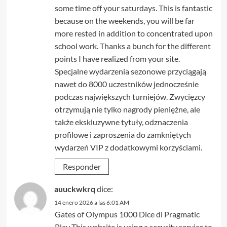
some time off your saturdays. This is fantastic
because on the weekends, you will be far
more rested in addition to concentrated upon
school work. Thanks a bunch for the different
points I have realized from your site.
Specjalne wydarzenia sezonowe przyciągają
nawet do 8000 uczestników jednocześnie
podczas największych turniejów. Zwycięzcy
otrzymują nie tylko nagrody pieniężne, ale
także ekskluzywne tytuły, odznaczenia
profilowe i zaproszenia do zamkniętych
wydarzeń VIP z dodatkowymi korzyściami.
Responder
auuckwkrq
dice:
14 enero 2026 a las 6:01 AM
Gates of Olympus 1000 Dice di Pragmatic
Play This website is using a security service to