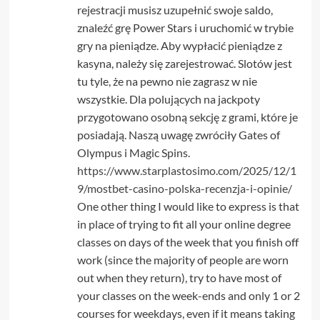
rejestracji musisz uzupełnić swoje saldo,
znaleźć grę Power Stars i uruchomić w trybie
gry na pieniądze. Aby wypłacić pieniądze z
kasyna, należy się zarejestrować. Slotów jest
tu tyle, że na pewno nie zagrasz w nie
wszystkie. Dla polujących na jackpoty
przygotowano osobną sekcję z grami, które je
posiadają. Naszą uwagę zwróciły Gates of
Olympus i Magic Spins.
https://www.starplastosimo.com/2025/12/1
9/mostbet-casino-polska-recenzja-i-opinie/
One other thing I would like to express is that
in place of trying to fit all your online degree
classes on days of the week that you finish off
work (since the majority of people are worn
out when they return), try to have most of
your classes on the week-ends and only 1 or 2
courses for weekdays, even if it means taking