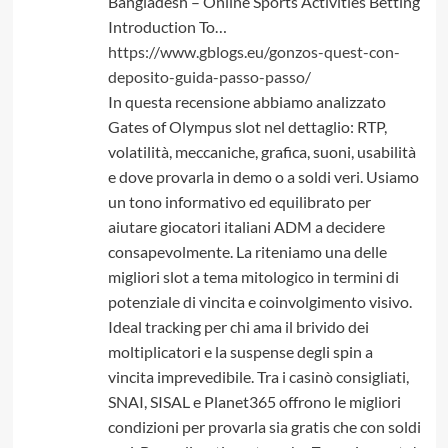
Bangladesh – Online Sports Activities Betting
Introduction To…
https://www.gblogs.eu/gonzos-quest-con-
deposito-guida-passo-passo/
In questa recensione abbiamo analizzato
Gates of Olympus slot nel dettaglio: RTP,
volatilità, meccaniche, grafica, suoni, usabilità
e dove provarla in demo o a soldi veri. Usiamo
un tono informativo ed equilibrato per
aiutare giocatori italiani ADM a decidere
consapevolmente. La riteniamo una delle
migliori slot a tema mitologico in termini di
potenziale di vincita e coinvolgimento visivo.
Ideal tracking per chi ama il brivido dei
moltiplicatori e la suspense degli spin a
vincita imprevedibile. Tra i casinò consigliati,
SNAI, SISAL e Planet365 offrono le migliori
condizioni per provarla sia gratis che con soldi