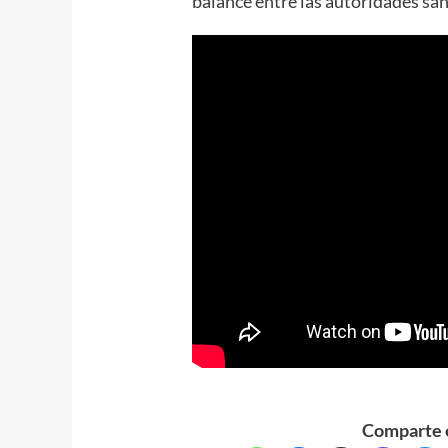
balance entre las autoridades san
Comparte e