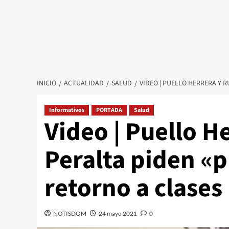
INICIO
ACTUALIDAD
SALUD
VIDEO | PUELLO HERRERA Y 
Informativos
PORTADA
Salud
Video | Puello H
Peralta piden «
retorno a clases
NOTISDOM
24 mayo 2021
0