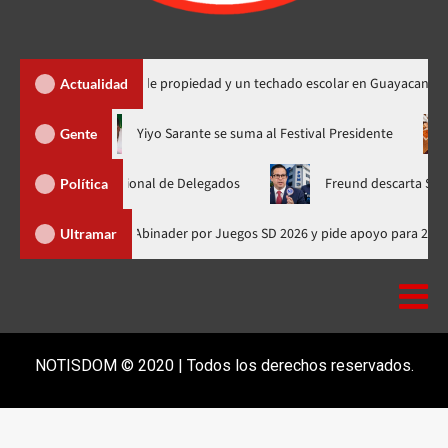
450 títulos de propiedad y un techado escolar en Guayacanal
Actualidad
ahora en nuevo horario
Yiyo Sarante se suma al Festival Presi
Gente
blea Nacional de Delegados
Freund descarta Secretaría de Org
Política
Presidente de Honduras felicita a Abinader por Juegos SD 2026 y pide 
Ultramar
NOTISDOM © 2020 | Todos los derechos reservados.