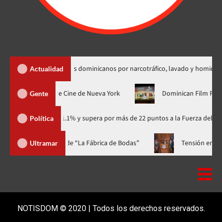
ición de dos dominicanos por narcotráfico, lavado y homicidio
Actualidad
su estreno mundial en el Festival de Cine de Nueva York
Domin
Gente
io con 41.1% y supera por más de 22 puntos a la Fuerza del Pueblo
Política
gala a casa llena y el estreno mundial de “La Fábrica de Bodas”
Ultramar
NOTISDOM © 2020 | Todos los derechos reservados.