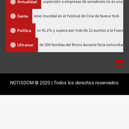
s Santos dice suspensión a empresas de senadores no es una sanción
Actualidad
«Godzilla Minus Zero» tendrá su estreno mundial en el Festival de Cine de
Gente
dario con 41.1% y supera por más de 22 puntos a la Fuerza del Pueblo
Política
Yudelka Tapia acerca recursos a más de 300 familias del Bronx durante f
Ultramar
NOTISDOM © 2020 | Todos los derechos reservados.