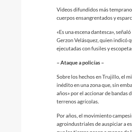
Videos difundidos más temprano 
cuerpos ensangrentados y esparci
«Es una escena dantesca», señaló 
Gerzon Velásquez, quien indicó qu
ejecutadas con fusiles y escopeta
– Ataque a policías –
Sobre los hechos en Trujillo, el m
inédito en una zona que, sin emb
años» por el accionar de bandas d
terrenos agrícolas.
Por años, el movimiento campesi
agroindustriales de auspiciar a e
que las tierras pasen a manos de 