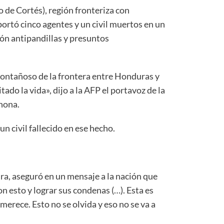
de Cortés), región fronteriza con
portó cinco agentes y un civil muertos en un
ón antipandillas y presuntos
ontañoso de la frontera entre Honduras y
tado la vida», dijo a la AFP el portavoz de la
hona.
n civil fallecido en ese hecho.
ura, aseguró en un mensaje a la nación que
n esto y lograr sus condenas (…). Esta es
erece. Esto no se olvida y eso no se va a