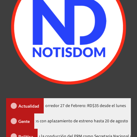
integrada en corredor 27 de Febrero: RD$35 desde el lunes
Ede
Actualidad
s rusos de Spider-Man indignados con aplazamiento de estreno hasta 20 de
Gente
era línea de la conducción del PRM como Secretaria Nacional de Organizació
Política