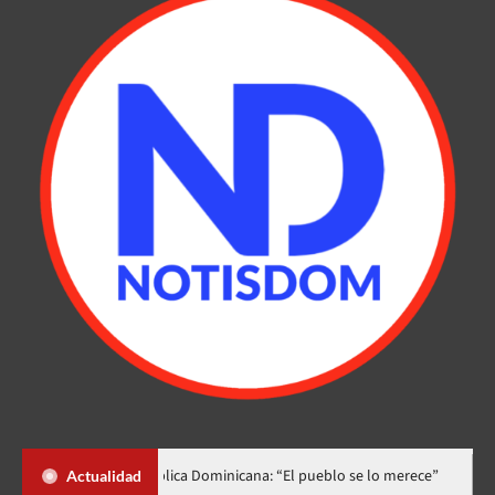
dica a República Dominicana: “El pueblo se lo merece”
«¡Qué or
Actualidad