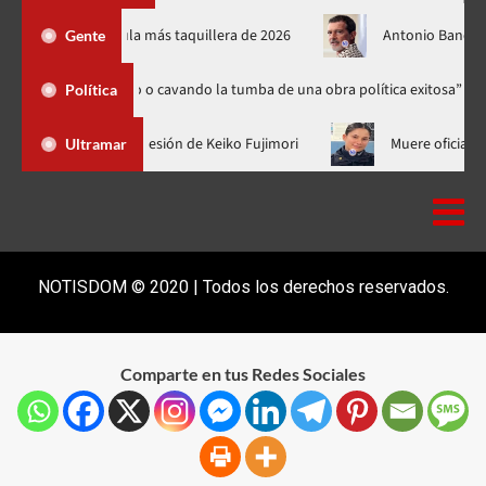
New Day’ se convierte en la película más taquillera de 2026
An
Gente
do futuro o cavando la tumba de una obra política exitosa”
A
Política
is Abinader no fue a la toma de posesión de Keiko Fujimori
Mu
Ultramar
NOTISDOM © 2020 | Todos los derechos reservados.
Comparte en tus Redes Sociales