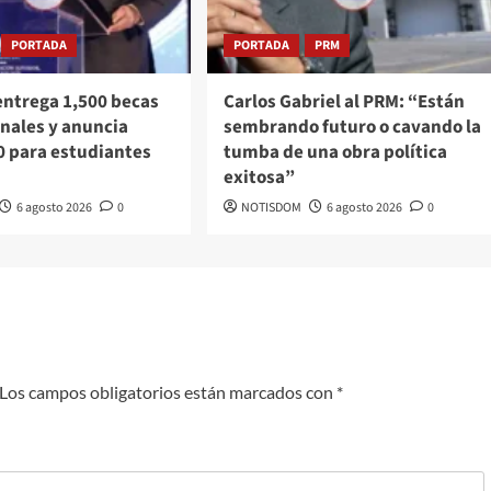
PORTADA
PORTADA
PRM
entrega 1,500 becas
Carlos Gabriel al PRM: “Están
nales y anuncia
sembrando futuro o cavando la
0 para estudiantes
tumba de una obra política
exitosa”
6 agosto 2026
0
NOTISDOM
6 agosto 2026
0
Los campos obligatorios están marcados con
*