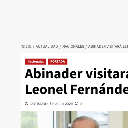
INICIO
ACTUALIDAD
NACIONALES
ABINADER VISITARÁ E
Nacionales
PORTADA
Abinader visitar
Leonel Fernánd
NOTISDOM
2 julio 2025
0