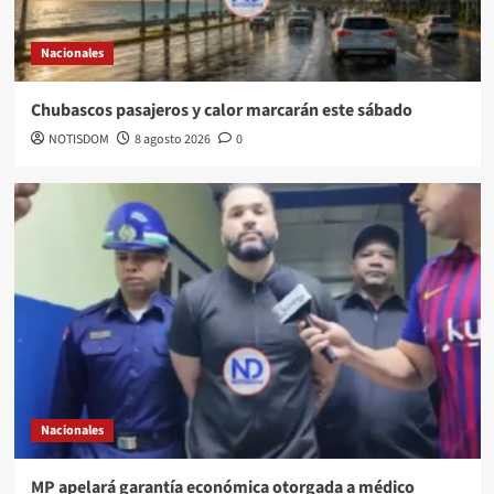
Nacionales
Chubascos pasajeros y calor marcarán este sábado
NOTISDOM
8 agosto 2026
0
Nacionales
MP apelará garantía económica otorgada a médico