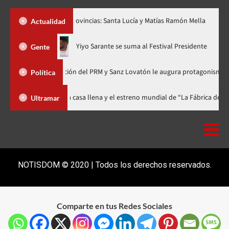
dos nuevas provincias: Santa Lucía y Matías Ramón Mella
Dólar
Actualidad
 ahora en nuevo horario
Yiyo Sarante se suma al Festival Pres
Gente
 Organización del PRM y Sanz Lovatón le augura protagonismo político
Política
stival celebra 15 años con una gala a casa llena y el estreno mundial de “
Ultramar
NOTISDOM © 2020 | Todos los derechos reservados.
Comparte en tus Redes Sociales