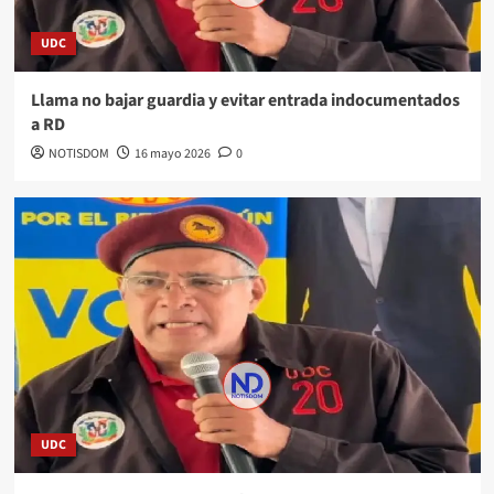
UDC
Llama no bajar guardia y evitar entrada indocumentados
a RD
NOTISDOM
16 mayo 2026
0
UDC