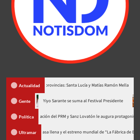
r dos nuevas provincias: Santa Lucía y Matías Ramón Mella
Dól
Actualidad
hora en nuevo horario
Yiyo Sarante se suma al Festival Preside
Gente
de Organización del PRM y Sanz Lovatón le augura protagonismo político
Política
ival celebra 15 años con una gala a casa llena y el estreno mundial de “La 
Ultramar