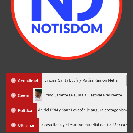
s nuevas provincias: Santa Lucía y Matías Ramón Mella
Dólar 
Actualidad
”, ahora en nuevo horario
Yiyo Sarante se suma al Festival Pre
Gente
Organización del PRM y Sanz Lovatón le augura protagonismo político
Política
Festival celebra 15 años con una gala a casa llena y el estreno mundial de 
Ultramar