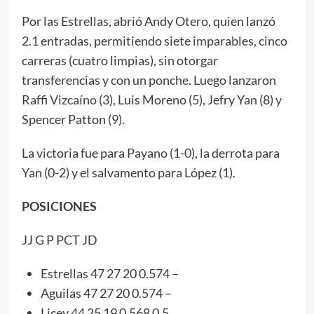
Por las Estrellas, abrió Andy Otero, quien lanzó
2.1 entradas, permitiendo siete imparables, cinco
carreras (cuatro limpias), sin otorgar
transferencias y con un ponche. Luego lanzaron
Raffi Vizcaíno (3), Luis Moreno (5), Jefry Yan (8) y
Spencer Patton (9).
La victoria fue para Payano (1-0), la derrota para
Yan (0-2) y el salvamento para López (1).
POSICIONES
JJ G P PCT JD
Estrellas 47 27 20 0.574 –
Aguilas 47 27 20 0.574 –
Licey 44 25 19 0.568 0.5