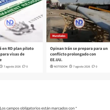
Mundiales
á en RD plan piloto
Opinan Irán se prepara para un
 para visas de
conflicto prolongado con
e
EE.UU.
7 agosto 2026
0
NOTISDOM
7 agosto 2026
0
Los campos obligatorios están marcados con
*