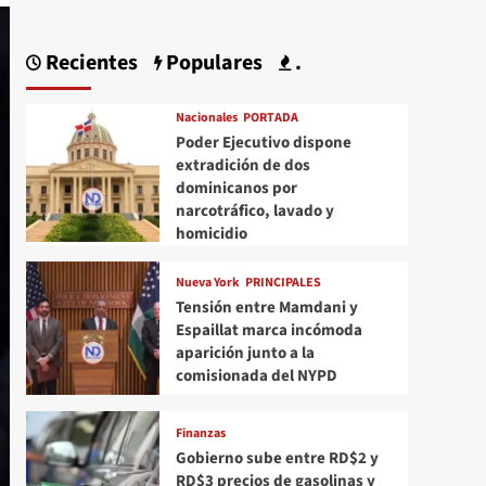
Recientes
Populares
.
Nacionales
PORTADA
Poder Ejecutivo dispone
extradición de dos
dominicanos por
narcotráfico, lavado y
homicidio
Nueva York
PRINCIPALES
Tensión entre Mamdani y
Espaillat marca incómoda
aparición junto a la
comisionada del NYPD
Finanzas
Gobierno sube entre RD$2 y
RD$3 precios de gasolinas y