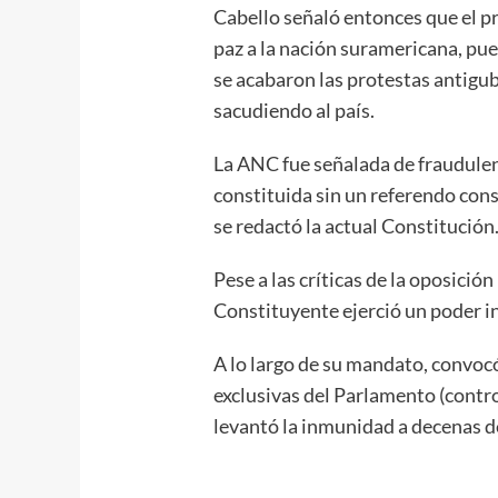
Cabello señaló entonces que el pr
paz a la nación suramericana, pu
se acabaron las protestas antig
sacudiendo al país.
La ANC fue señalada de fraudulen
constituida sin un referendo con
se redactó la actual Constitución
Pese a las críticas de la oposició
Constituyente ejerció un poder i
A lo largo de su mandato, convocó
exclusivas del Parlamento (contr
levantó la inmunidad a decenas d