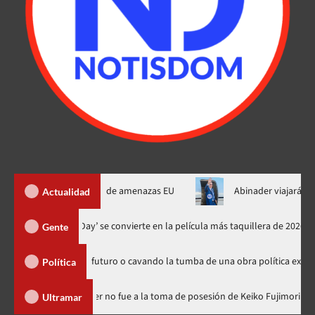
e Ormuz al fin de amenazas EU
Abinader viajará a Colombia a t
Actualidad
‘Spider-Man: Brand New Day’ se convierte en la película más taquill
Gente
embrando futuro o cavando la tumba de una obra política exitosa”
Política
ominicana
Luis Abinader no fue a la toma de posesión de Keiko
Ultramar