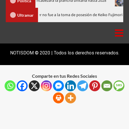
l PRM y encabezará la plancha unitaria hasta 2028
Carlos Gabr
Política
minicana
Luis Abinader no fue a la toma de posesión de Keiko 
Ultramar
NOTISDOM © 2020 | Todos los derechos reservados.
Comparte en tus Redes Sociales