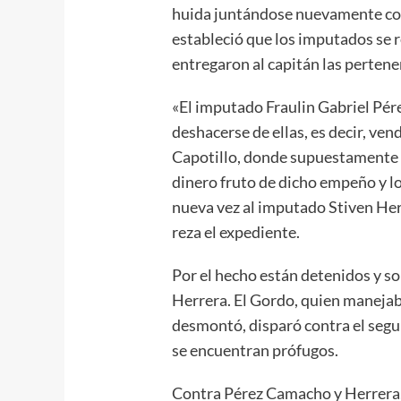
huida juntándose nuevamente con 
estableció que los imputados se re
entregaron al capitán las pertene
«El imputado Fraulin Gabriel Pér
deshacerse de ellas, es decir, ven
Capotillo, donde supuestamente 
dinero fruto de dicho empeño y lo
nueva vez al imputado Stiven Herr
reza el expediente.
Por el hecho están detenidos y som
Herrera. El Gordo, quien manejaba
desmontó, disparó contra el segun
se encuentran prófugos.
Contra Pérez Camacho y Herrera,