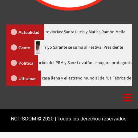
 dos nuevas provincias: Santa Lucía y Matías Ramón Mella
Dól
Actualidad
hora en nuevo horario
Yiyo Sarante se suma al Festival Presid
Gente
de Organización del PRM y Sanz Lovatón le augura protagonismo político
Política
ival celebra 15 años con una gala a casa llena y el estreno mundial de “La 
Ultramar
NOTISDOM © 2020 | Todos los derechos reservados.