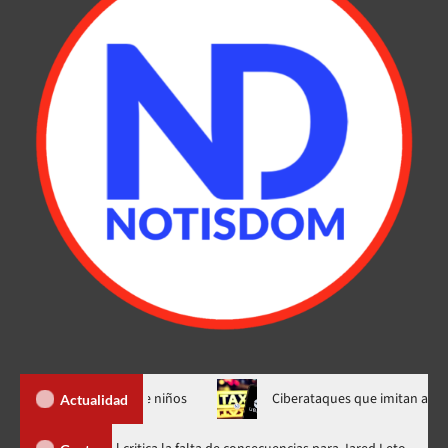
ista el interés de niños
Ciberataques que imitan aerolíneas
Actualidad